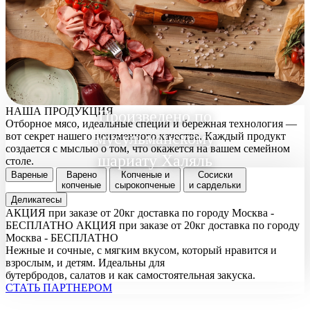
НАША ПРОДУКЦИЯ
Произведено по
Отборное мясо, идеальные специи и бережная технология —
мусульманскому
вот секрет нашего неизменного качества. Каждый продукт
создается с мыслью о том, что окажется на вашем семейном
шариату Халяль
столе.
Вареные
Варено
Копченые и
Сосиски
копченые
сырокопченые
и сардельки
Деликатесы
АКЦИЯ при заказе от 20кг доставка по городу Москва -
БЕСПЛАТНО
АКЦИЯ при заказе от 20кг доставка по городу
Москва - БЕСПЛАТНО
Нежные и сочные, с мягким вкусом, который нравится и
взрослым, и детям. Идеальны для
бутербродов, салатов и как самостоятельная закуска.
СТАТЬ ПАРТНЕРОМ